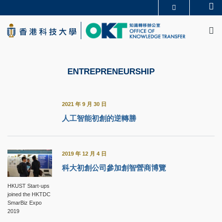
Skip
Se
更多科大概覽
to
M
科大新聞
學術部門索引
main
生活@科大
圖書館
content
校園地圖及指南
CAREERS AT HKUST
教授簡錄
認識科大
ENTREPRENEURSHIP
2021 年 9 月 30 日
人工智能初創的逆轉勝
2019 年 12 月 4 日
科大初創公司參加創智營商博覽
HKUST Start-ups
joined the HKTDC
SmarBiz Expo
2019