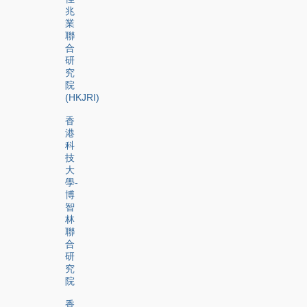
兆
業
聯
合
研
究
院
(HKJRI)
香
港
科
技
大
學-
博
智
林
聯
合
研
究
院
香