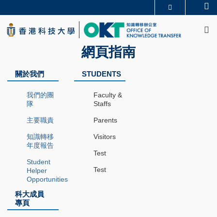
Skip
Se
更多科大概覽
to
M
科大新聞
學術部門索引
main
生活@科大
圖書館
content
校園地圖及指南
CAREERS AT HKUST
網頁指南
教授簡錄
認識科大
關於我們
STUDENTS
我們的團
Faculty &
隊
Staffs
主要職責
Parents
知識轉移
Visitors
年度報告
Test
Student
Test
Helper
Opportunities
科大成員
專頁