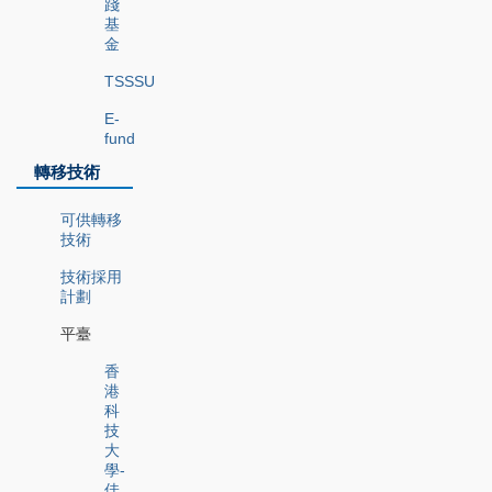
踐
基
金
TSSSU
E-
fund
轉移技術
可供轉移
技術
技術採用
計劃
平臺
香
港
科
技
大
學-
佳