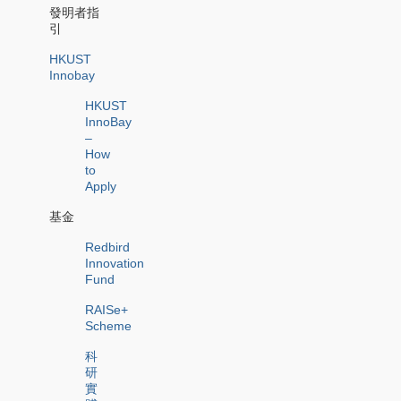
發明者指
引
HKUST
Innobay
HKUST
InnoBay
–
How
to
Apply
基金
Redbird
Innovation
Fund
RAISe+
Scheme
科
研
實