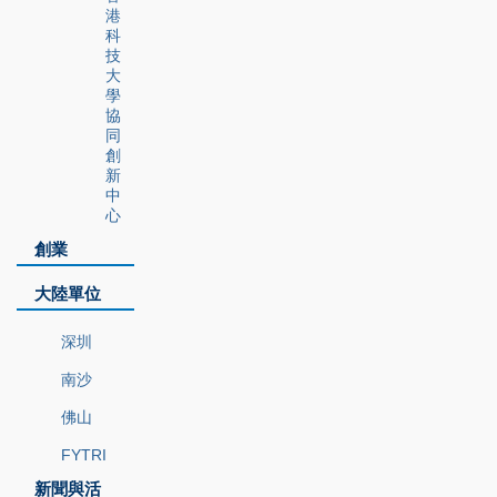
港
科
技
大
學
協
同
創
新
中
心
創業
大陸單位
深圳
南沙
佛山
FYTRI
新聞與活