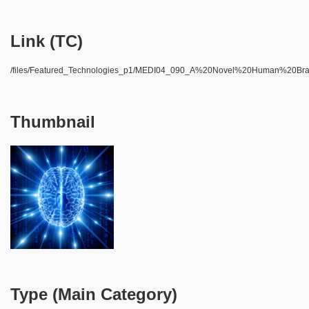
Link (TC)
/files/Featured_Technologies_p1/MEDI04_090_A%20Novel%20Human%20Br
Thumbnail
Type (Main Category)