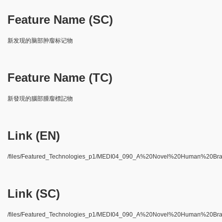
Feature Name (SC)
新发现的脑部肿廇标记物
Feature Name (TC)
新發現的腦部腫廇標記物
Link (EN)
/files/Featured_Technologies_p1/MEDI04_090_A%20Novel%20Human%20Br
Link (SC)
/files/Featured_Technologies_p1/MEDI04_090_A%20Novel%20Human%20Br