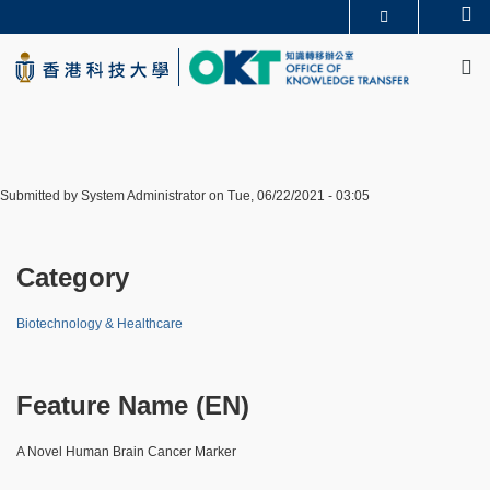
Skip
Se
更多科大概覽
to
M
科大新聞
學術部門索引
main
生活@科大
圖書館
content
校園地圖及指南
CAREERS AT HKUST
教授簡錄
認識科大
Submitted by
System Administrator
on
Tue, 06/22/2021 - 03:05
Category
Biotechnology & Healthcare
Feature Name (EN)
A Novel Human Brain Cancer Marker