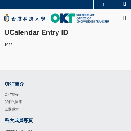
Skip
Se
更多科大概覽
to
M
科大新聞
學術部門索引
main
生活@科大
圖書館
content
校園地圖及指南
CAREERS AT HKUST
UCalendar Entry ID
教授簡錄
認識科大
1022
OKT簡介
Footer
OKT簡介
我們的團隊
主要職責
科大成員專頁
Footer
Bridge Gap Fund