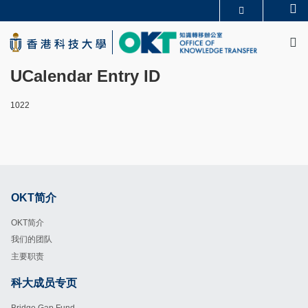
Skip
Se
更多科大概览
to
M
科大新闻
学术部门索引
main
生活@科大
图书馆
content
校园地图及指南
CAREERS AT HKUST
UCalendar Entry ID
教授简录
认识科大
1022
OKT简介
Footer
OKT简介
我们的团队
主要职责
科大成员专页
Footer
Bridge Gap Fund