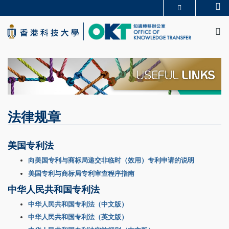
Skip
Se
更多科大概览
to
M
科大新闻
学术部门索引
main
生活@科大
图书馆
content
校园地图及指南
CAREERS AT HKUST
教授简录
认识科大
法律规章
美国专利法
向美国专利与商标局递交非临时（效用）专利申请的说明
美国专利与商标局专利审查程序指南
中华人民共和国专利法
中华人民共和国专利法（中文版）
中华人民共和国专利法（英文版）