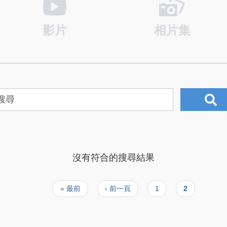
影片
相片集
沒有符合的搜尋結果
First
« 最前
Previous
‹ 前一頁
頁
1
目
2
page
page
面
前
頁
面