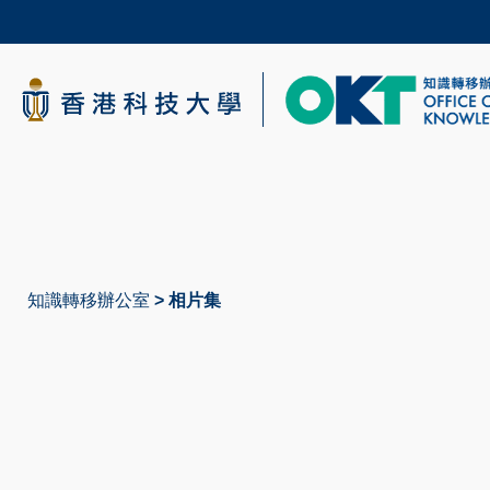
Skip
to
main
content
科大新聞
校園地圖及指南
知識轉移辦公室
相片集
導
航
連
結