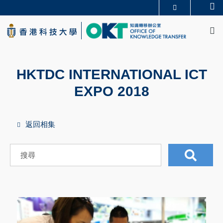
Skip
Se
更多科大概覽
to
M
科大新聞
學術部門索引
main
生活@科大
圖書館
content
校園地圖及指南
CAREERS AT HKUST
教授簡錄
認識科大
HKTDC INTERNATIONAL ICT
EXPO 2018
返回相集