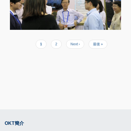
目
1
頁
2
Next
Next ›
Last
最後 »
Pagination
前
面
page
page
頁
面
OKT簡介
Footer