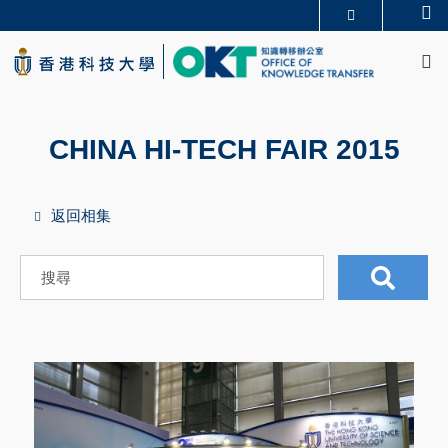
Skip
Se
更多科大概覽
to
M
科大新聞
學術部門索引
main
生活@科大
圖書館
content
校園地圖及指南
CAREERS AT HKUST
教授簡錄
認識科大
CHINA HI-TECH FAIR 2015
返回相集