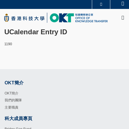
Skip
Se
更多科大概覽
to
M
科大新聞
學術部門索引
main
生活@科大
圖書館
content
校園地圖及指南
CAREERS AT HKUST
UCalendar Entry ID
教授簡錄
認識科大
1190
OKT簡介
Footer
OKT簡介
我們的團隊
主要職責
科大成員專頁
Footer
Bridge Gap Fund