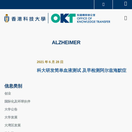
Skip
Se
更多科大概览
to
M
科大新闻
学术部门索引
main
生活@科大
图书馆
content
校园地图及指南
CAREERS AT HKUST
教授简录
认识科大
ALZHEIMER
2021 年 6 月 28 日
科大研发简单血液测试 及早检测阿尔兹海默症
信息类别
创业
国际化及环球伙伴
大学公告
大学发展
大湾区发展