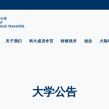
更多科大概览
学术部门索引
生活@科大
CAREERS AT HKUST
教授简录
关于我们
科大成员专页
转移技术
创业
大陆
大学公告