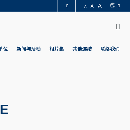
A
A
A
图书馆
Sear
认识科大
单位
新闻与活动
相片集
其他连结
联络我们
CE