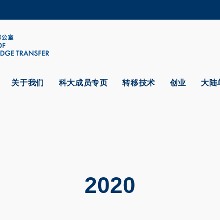
更多科大概览
学术部门索引
生活@科大
CAREERS AT HKUST
教授简录
关于我们
科大成员专页
转移技术
创业
大陆
2020