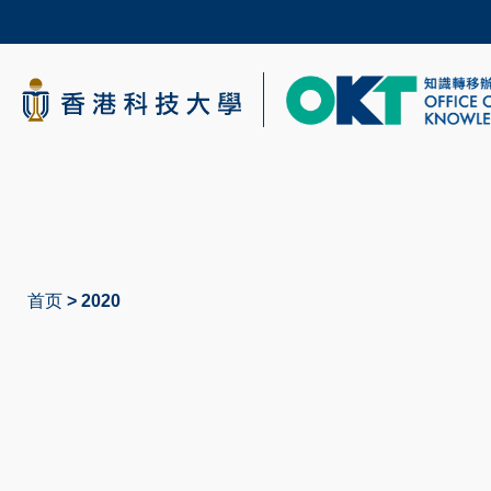
Skip
to
main
content
科大新闻
校园地图及指南
首页
2020
面
包
屑