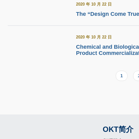
2020 年 10 月 22 日
The “Design Come True
2020 年 10 月 22 日
Chemical and Biologica
Product Commercializa
当
1
Pagination
前
页
OKT简介
Footer