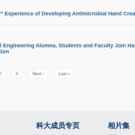
” Experience of Developing Antimicrobial Hand Cre
l Engineering Alumna, Students and Faculty Join Ha
tion
页
2
页
3
Next
Next ›
Last
Last »
面
面
page
page
科大成员专页
相片集
Footer
Footer