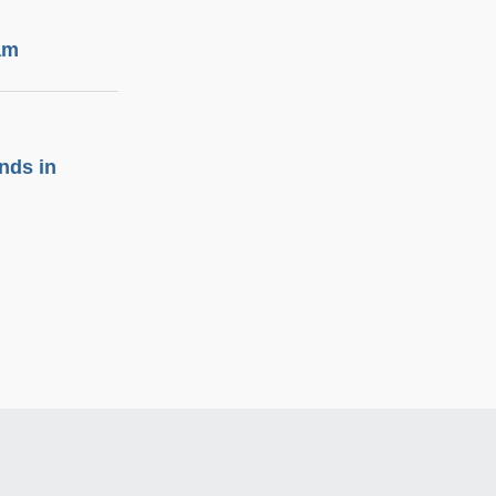
am
nds in