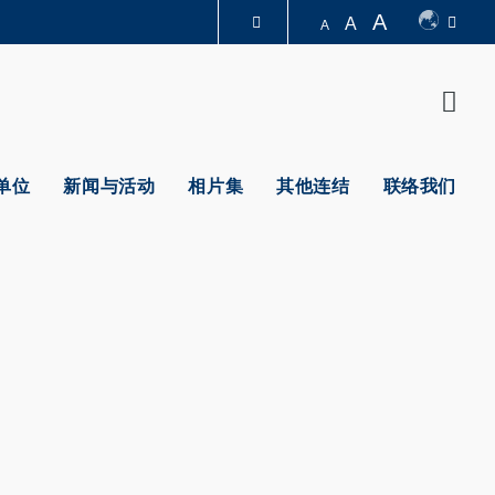
A
A
A
图书馆
Sear
认识科大
单位
新闻与活动
相片集
其他连结
联络我们