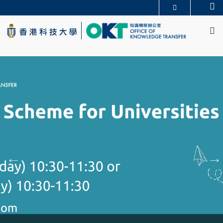
Skip
Se
更多科大概覽
to
M
科大新聞
學術部門索引
main
生活@科大
圖書館
content
校園地圖及指南
CAREERS AT HKUST
教授簡錄
認識科大