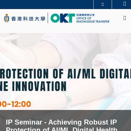
Skip
Se
更多科大概览
to
M
科大新闻
学术部门索引
main
生活@科大
图书馆
content
校园地图及指南
CAREERS AT HKUST
教授简录
认识科大
IP Seminar - Achieving Robust IP
Protection of AI/ML Digital Health